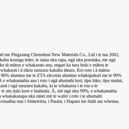
td me Pingxiang Chemshun New Materials Co., Ltd i te tau 2002,
kakahu kounga teitei, te raina uku rapa, ngā uku porotaka, me ngā
ke tā mātou e whakarato ana, engari ka taea hoki e mātou te
whakaoti i ā rātou raruraru kakahu tūturu. Kei roto i ā mātou
, 96% alumina me te ZTA zirconia alumina whakapakari me te 99%
whakamahia ana i roto i ngā ahumahi keri, tipu hiko, tipu maitai,
aoti i ngā raruraru kakahu, ki te whakaroa i te roa o te
e utu tiaki kore e hiahiatia. Ā, mō ngā uku 99%, e whakamahia
pa whakakanapa uku rānei mō te wafer i roto i te ahumahi
aihia mai i Ahitereiria, i Parani, i Hapani me ētahi atu whenua.