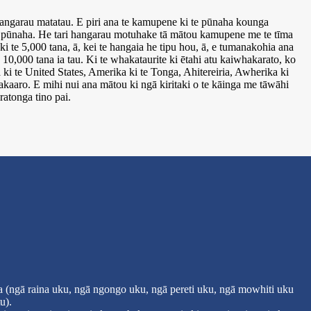
angarau matatau. E piri ana te kamupene ki te pūnaha kounga
te pūnaha. He tari hangarau motuhake tā mātou kamupene me te tīma
i te 5,000 tana, ā, kei te hangaia he tipu hou, ā, e tumanakohia ana
e 10,000 tana ia tau. Ki te whakataurite ki ētahi atu kaiwhakarato, ko
ki te United States, Amerika ki te Tonga, Ahitereiria, Awherika ki
kaaro. E mihi nui ana mātou ki ngā kiritaki o te kāinga me tāwāhi
ratonga tino pai.
ngā raina uku, ngā ngongo uku, ngā pereti uku, ngā mowhiti uku
u).