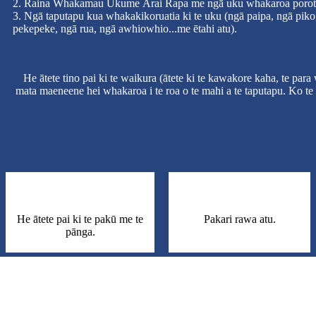
2. Raina Whakamau Ukume Ārai Rapa me ngā uku whakaroa porot
3. Ngā taputapu kua whakakikoruatia ki te uku (ngā paipa, ngā pik
pekepeke, ngā rua, ngā awhiowhio...me ētahi atu).
He ātete tino pai ki te waikura (ātete ki te kawakore kaha, te pa
mata maeneene hei whakaroa i te roa o te mahi a te taputapu. Ko te 
He ātete pai ki te pakū me te
Pakari rawa atu.
pānga.