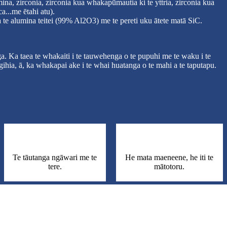
a, zirconia, zirconia kua whakapūmautia ki te yttria, zirconia kua
a...me ētahi atu).
te alumina teitei (99% Al2O3) me te pereti uku ātete matā SiC.
a. Ka taea te whakaiti i te tauwehenga o te pupuhi me te waku i te
ihia, ā, ka whakapai ake i te whai huatanga o te mahi a te taputapu.
Te tāutanga ngāwari me te
He mata maeneene, he iti te
tere.
mātotoru.