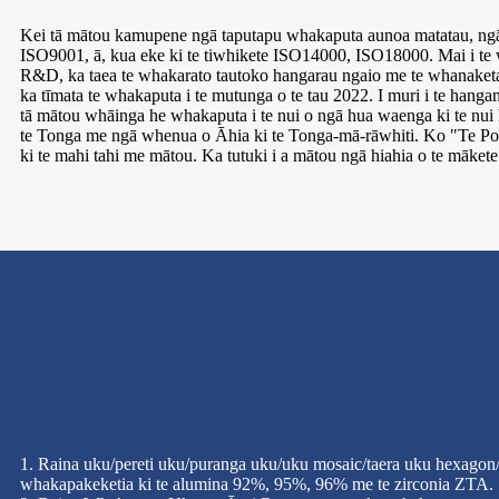
Kei tā mātou kamupene ngā taputapu whakaputa aunoa matatau, ngā w
ISO9001, ā, kua eke ki te tiwhikete ISO14000, ISO18000. Mai i te 
R&D, ka taea te whakarato tautoko hangarau ngaio me te whanaketanga 
ka tīmata te whakaputa i te mutunga o te tau 2022. I muri i te hangan
tā mātou whāinga he whakaputa i te nui o ngā hua waenga ki te nui h
te Tonga me ngā whenua o Āhia ki te Tonga-mā-rāwhiti. Ko "Te Pono,
ki te mahi tahi me mātou. Ka tutuki i a mātou ngā hiahia o te mākete
1. Raina uku/pereti uku/puranga uku/uku mosaic/taera uku hexago
whakapakeketia ki te alumina 92%, 95%, 96% me te zirconia ZTA.