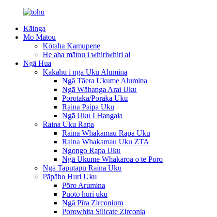
Kāinga
Mō Mātou
Kōtaha Kamupene
He aha mātou i whiriwhiri ai
Ngā Hua
Kakahu i ngā Uku Alumina
Ngā Tāera Ukume Alumina
Ngā Wāhanga Arai Uku
Porotaka/Poraka Uku
Raina Paipa Uku
Ngā Uku I Hangaia
Raina Uku Rapa
Raina Whakamau Rapa Uku
Raina Whakamau Uku ZTA
Ngongo Rapa Uku
Ngā Ukume Whakaroa o te Poro
Ngā Taputapu Raina Uku
Pāpāho Huri Uku
Pōro Arumina
Puoto huri uku
Ngā Pīra Zirconium
Porowhita Silicate Zirconia