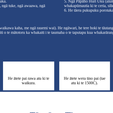
aka.
5. Ngā Pāpāho Huri Uku (alumin
o, ngā tuke, ngā awaawa, ngā
whakapūmautia ki te ceria, silic
6. He tāera pukupuku porotaka 
ra waikawa kaha, me ngā rauemi wai). He ngāwari, he tere hoki te tāutang
iti o te mātotoru ka whakaiti i te taumaha o te taputapu kua whakarārang
He ātete pai rawa atu ki te
He ātete wera tino pai (tae
waikura.
atu ki te 1500C).