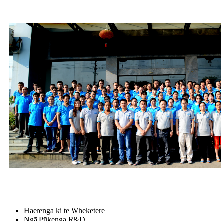
Haerenga ki te Wheketere
Ngā Pūkenga R&D