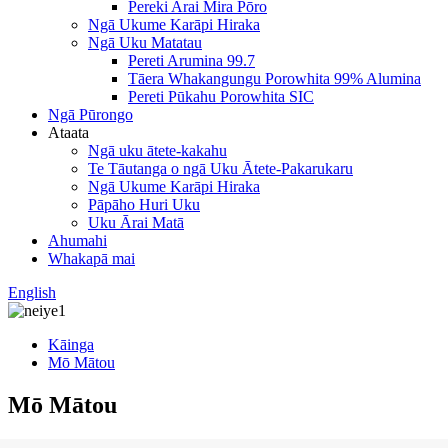
Pereki Arai Mira Pōro
Ngā Ukume Karāpi Hiraka
Ngā Uku Matatau
Pereti Arumina 99.7
Tāera Whakangungu Porowhita 99% Alumina
Pereti Pūkahu Porowhita SIC
Ngā Pūrongo
Ataata
Ngā uku ātete-kakahu
Te Tāutanga o ngā Uku Ātete-Pakarukaru
Ngā Ukume Karāpi Hiraka
Pāpāho Huri Uku
Uku Ārai Matā
Ahumahi
Whakapā mai
English
Kāinga
Mō Mātou
Mō Mātou