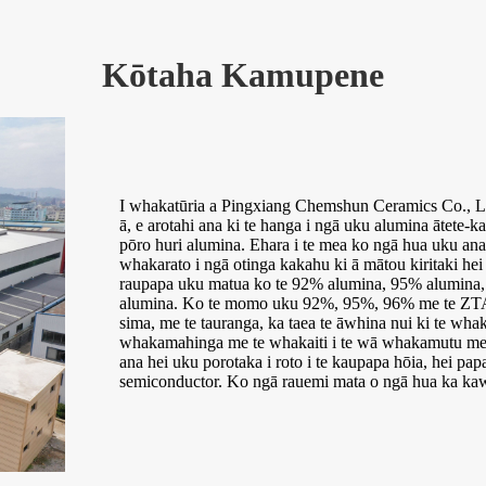
Kōtaha Kamupene
I whakatūria a Pingxiang Chemshun Ceramics Co., L
ā, e arotahi ana ki te hanga i ngā uku alumina ātete-
pōro huri alumina. Ehara i te mea ko ngā hua uku ana
whakarato i ngā otinga kakahu ki ā mātou kiritaki hei 
raupapa uku matua ko te 92% alumina, 95% alumina
alumina. Ko te momo uku 92%, 95%, 96% me te ZTA e 
sima, me te tauranga, ka taea te āwhina nui ki te whak
whakamahinga me te whakaiti i te wā whakamutu me t
ana hei uku porotaka i roto i te kaupapa hōia, hei pa
semiconductor. Ko ngā rauemi mata o ngā hua ka kawem