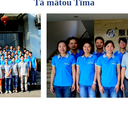
Tā mātou Tīma