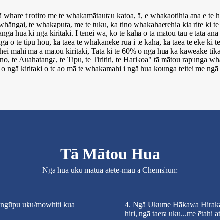
hare tirotiro me te whakamātautau katoa, ā, e whakaotihia ana e te h
whāngai, te whakaputa, me te tuku, ka tino whakahaerehia kia rite ki 
hua ki ngā kiritaki. I tēnei wā, ko te kaha o tā mātou tau e tata ana k
ga o te tipu hou, ka taea te whakaneke rua i te kaha, ka taea te eke ki t
ei mahi mā ā mātou kiritaki, Tata ki te 60% o ngā hua ka kaweake tika 
 te Auahatanga, te Tipu, te Tiritiri, te Harikoa" tā mātou rapunga wha
 o ngā kiritaki o te ao mā te whakamahi i ngā hua kounga teitei me ngā 
Tā Mātou Hua
Ngā hua uku matua ātete-mau a Chemshun:
n/ngūpu uku/mowhiti kua
4. Ngā Ukume Hākawa Hiraka (
hiri, ngā taera uku...me ētahi at